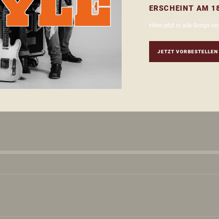
ERSCHEINT AM
1
Höre jetzt in alle Songs u
JETZT VORBESTELLEN