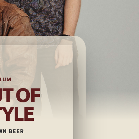
BUM
T OF
TYLE
WN BEER