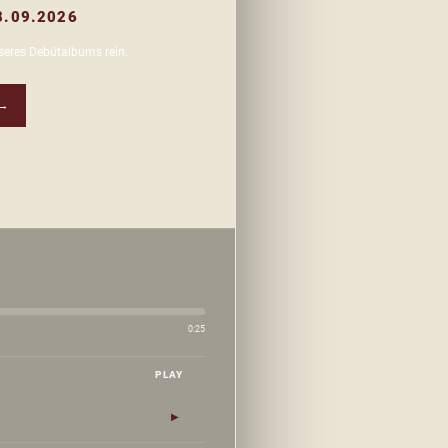
8.09.2026
nseres Debütalbums rein.
→
0:25
PLAY
▶