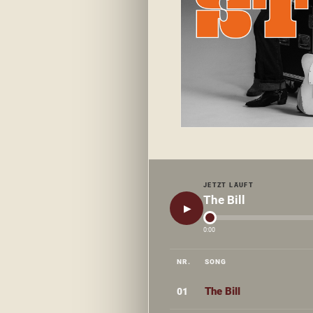
JETZT LÄUFT
The Bill
▶
0:00
NR.
SONG
The Bill
01