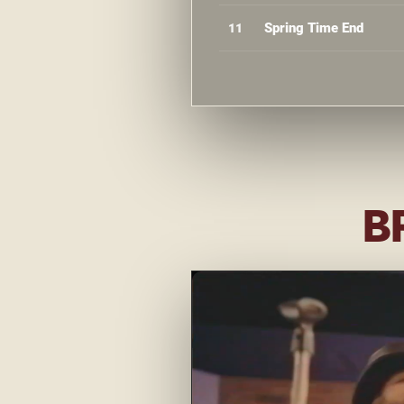
Spring Time End
11
B