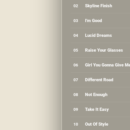
Skyline Finish
02
I'm Good
03
Lucid Dreams
04
Raise Your Glasses
05
Girl You Gonna Give M
06
Different Road
07
Not Enough
08
Take It Easy
09
Out Of Style
10